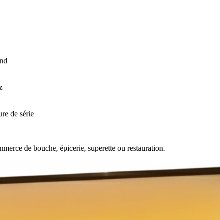
ond
z
ure de série
mmerce de bouche, épicerie, superette ou restauration.